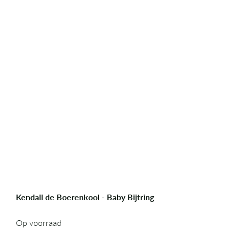
Kendall de Boerenkool - Baby Bijtring
Op voorraad
Op voorraad