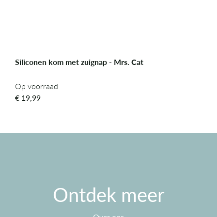
Siliconen kom met zuignap - Mrs. Cat
Op voorraad
Op voorraad
€
19,99
Ontdek meer
Over ons