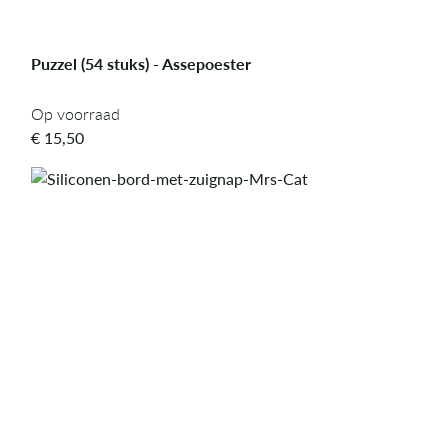
Puzzel (54 stuks) - Assepoester
Op voorraad
Op voorraad
€
15,50