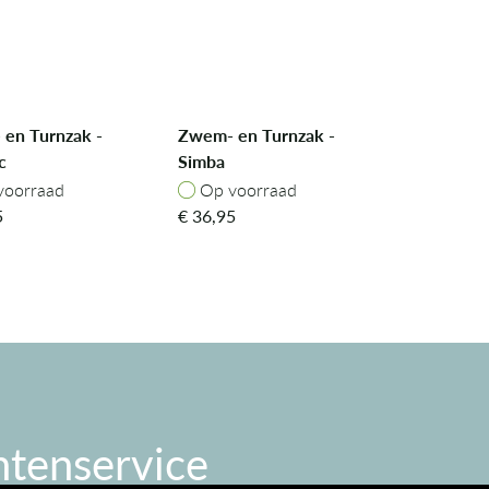
en Turnzak -
Zwem- en Turnzak -
c
Simba
oorraad
Op voorraad
voorraad
Op voorraad
5
€
36,95
ntenservice