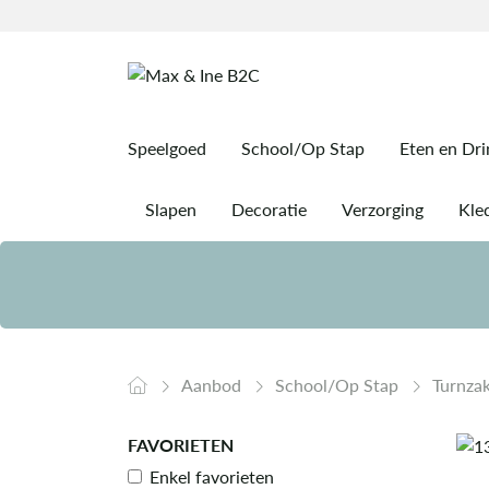
Speelgoed
School/Op Stap
Eten en Dr
Slapen
Decoratie
Verzorging
Kled
Aanbod
School/Op Stap
Turnza
FAVORIETEN
Enkel favorieten