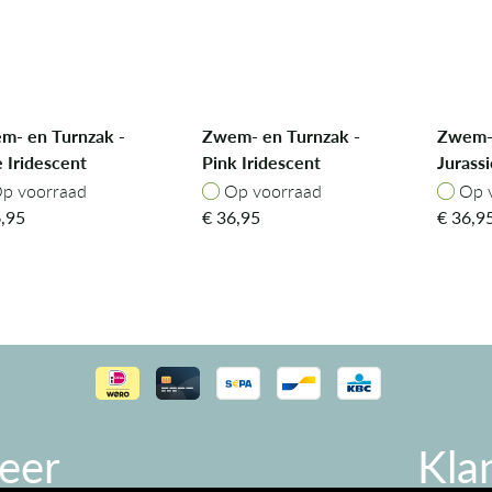
m- en Turnzak -
Zwem- en Turnzak -
Zwem- 
 Iridescent
Pink Iridescent
Jurassi
erfly
Butterfly
p voorraad
Op voorraad
Op v
p voorraad
Op voorraad
Op 
,95
€
36,95
€
36,9
eer
Kla