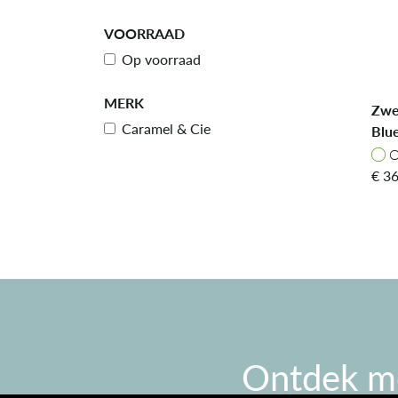
VOORRAAD
Op voorraad
MERK
Zwe
Caramel & Cie
Blue
Butt
O
O
€
36
Ontdek m