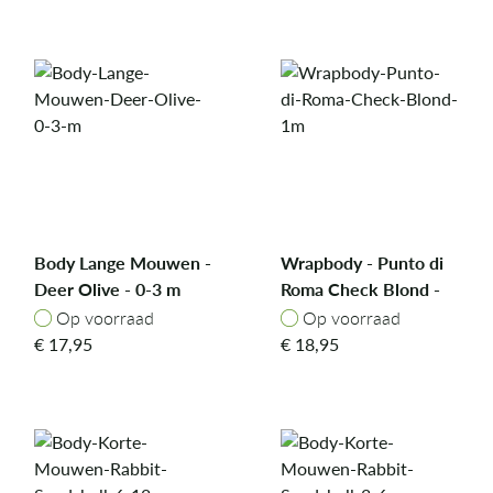
Body Lange Mouwen -
Wrapbody - Punto di
Deer Olive - 0-3 m
Roma Check Blond -
1m
Op voorraad
Op voorraad
Op voorraad
Op voorraad
€
17,95
€
18,95