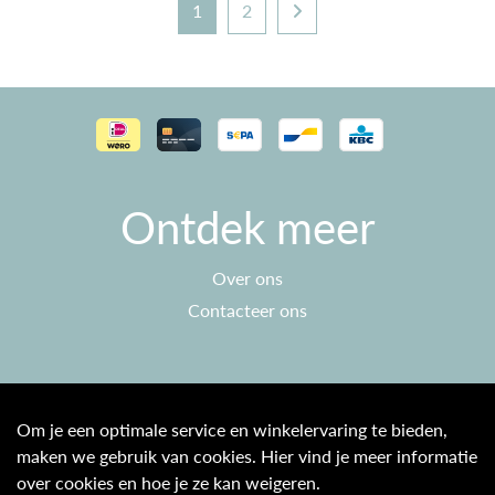
1
2
Ontdek meer
Over ons
Contacteer ons
Klantenservice
Om je een optimale service en winkelervaring te bieden,
maken we gebruik van cookies. Hier vind je meer informatie
Algemene voorwaarden
over cookies en hoe je ze kan weigeren.
Privacy beleid