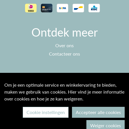
Ontdek meer
Over ons
Contacteer ons
Klantenservice
Om je een optimale service en winkelervaring te bieden,
maken we gebruik van cookies. Hier vind je meer informatie
Algemene voorwaarden
over cookies en hoe je ze kan weigeren.
Privacy beleid
Cookie instellingen
Accepteer alle cookies
© 2026 Max & Ine B2C
Weiger cookies
Ontwikkeld door Becosoft