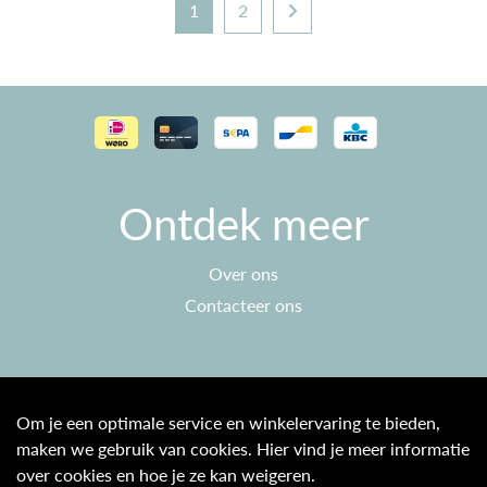
1
2
Ontdek meer
Over ons
Contacteer ons
Klantenservice
Om je een optimale service en winkelervaring te bieden,
maken we gebruik van cookies. Hier vind je meer informatie
Algemene voorwaarden
over cookies en hoe je ze kan weigeren.
Privacy beleid