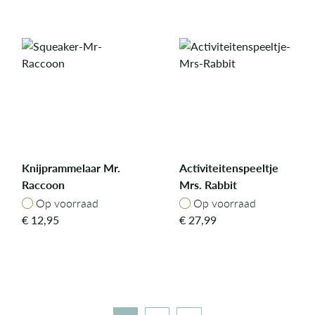
Knijprammelaar Mr.
Activiteitenspeeltje
Raccoon
Mrs. Rabbit
Op voorraad
Op voorraad
Op voorraad
Op voorraad
€
12,95
€
27,99