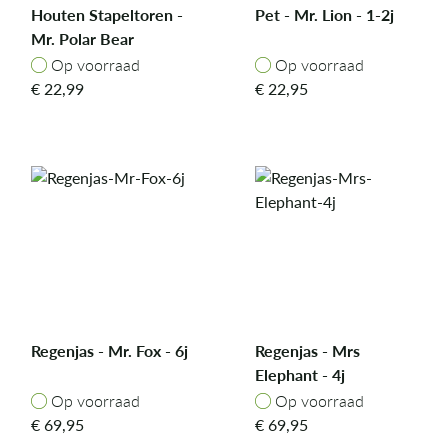
Houten Stapeltoren -
Pet - Mr. Lion - 1-2j
Mr. Polar Bear
Op voorraad
Op voorraad
Op voorraad
Op voorraad
€
22,99
€
22,95
Regenjas - Mr. Fox - 6j
Regenjas - Mrs
Elephant - 4j
Op voorraad
Op voorraad
Op voorraad
Op voorraad
€
69,95
€
69,95