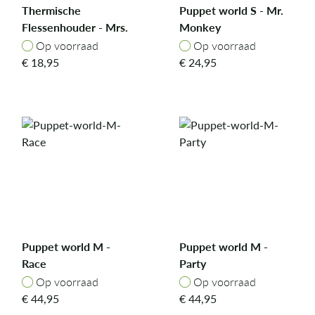
Thermische
Puppet world S - Mr.
Flessenhouder - Mrs.
Monkey
Rabbit
Op voorraad
Op voorraad
Op voorraad
Op voorraad
€
18,95
€
24,95
Puppet world M -
Puppet world M -
Race
Party
Op voorraad
Op voorraad
Op voorraad
Op voorraad
€
44,95
€
44,95