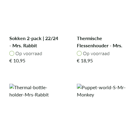
Sokken 2-pack | 22/24
Thermische
- Mrs. Rabbit
Flessenhouder - Mrs.
Elephant
Op voorraad
Op voorraad
Op voorraad
Op voorraad
€
10,95
€
18,95