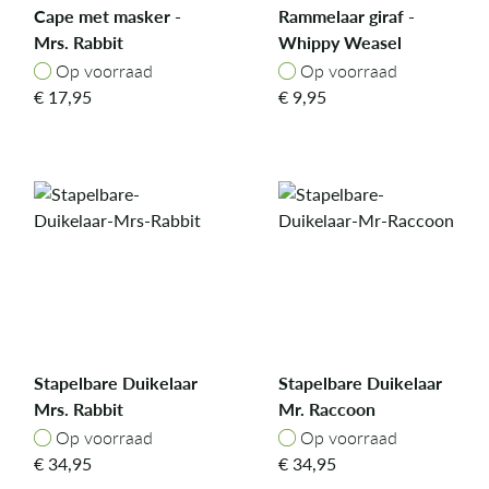
Cape met masker -
Rammelaar giraf -
Mrs. Rabbit
Whippy Weasel
Op voorraad
Op voorraad
Op voorraad
Op voorraad
€
17,95
€
9,95
Stapelbare Duikelaar
Stapelbare Duikelaar
Mrs. Rabbit
Mr. Raccoon
Op voorraad
Op voorraad
Op voorraad
Op voorraad
€
34,95
€
34,95