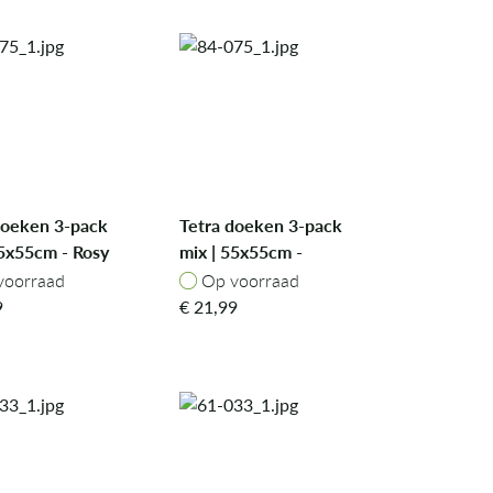
doeken 3-pack
Tetra doeken 3-pack
55x55cm - Rosy
mix | 55x55cm -
Daring Dino
oorraad
Op voorraad
voorraad
Op voorraad
9
€
21,99