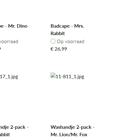
e - Mr. Dino
Badcape - Mrs.
Rabbit
oorraad
Op voorraad
voorraad
Op voorraad
9
€
26,99
dje 2-pack -
Washandje 2-pack -
abbit
Mr. Lion/Mr. Fox