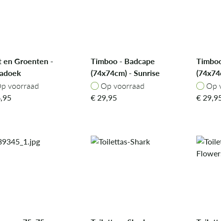
t en Groenten -
Timboo - Badcape
Timboo
radoek
(74x74cm) - Sunrise
(74x74
Orange
Green
p voorraad
Op voorraad
Op v
p voorraad
Op voorraad
Op 
,95
€
29,95
€
29,9