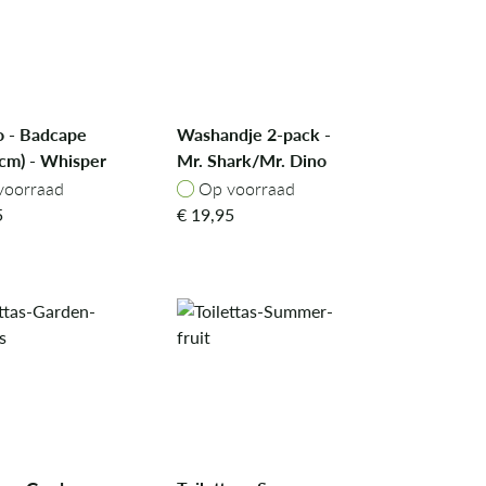
 - Badcape
Washandje 2-pack -
cm) - Whisper
Mr. Shark/Mr. Dino
oorraad
Op voorraad
voorraad
Op voorraad
5
€
19,95