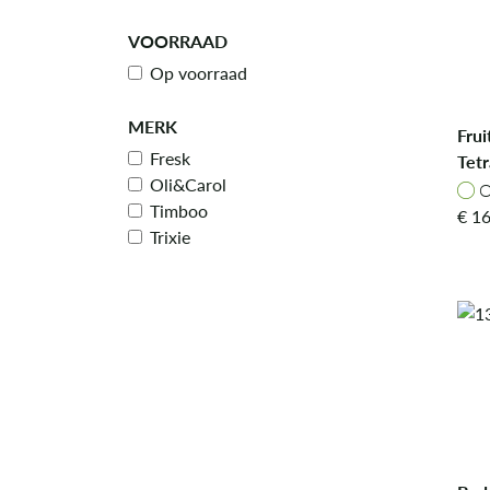
VOORRAAD
Op voorraad
MERK
Frui
Fresk
Tet
Oli&Carol
O
O
Timboo
€
16
Trixie