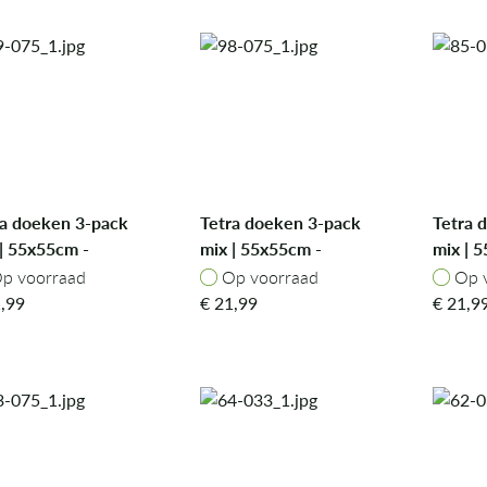
ra doeken 3-pack
Tetra doeken 3-pack
Tetra 
| 55x55cm -
mix | 55x55cm -
mix | 
hanting Elephant
Fierce Fox
Rabbit
p voorraad
Op voorraad
Op v
p voorraad
Op voorraad
Op 
,99
€
21,99
€
21,9