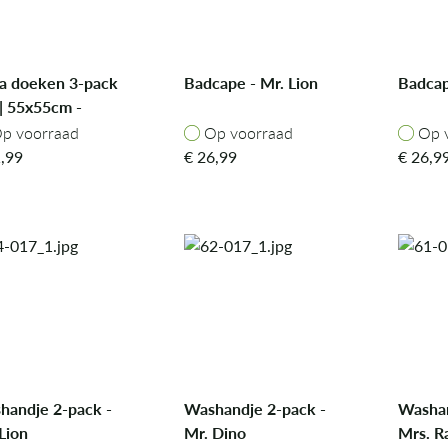
ra doeken 3-pack
Badcape - Mr. Lion
Badcap
| 55x55cm -
ly Lion
p voorraad
Op voorraad
Op v
p voorraad
Op voorraad
Op 
,99
€
26,99
€
26,9
handje 2-pack -
Washandje 2-pack -
Washan
Lion
Mr. Dino
Mrs. R