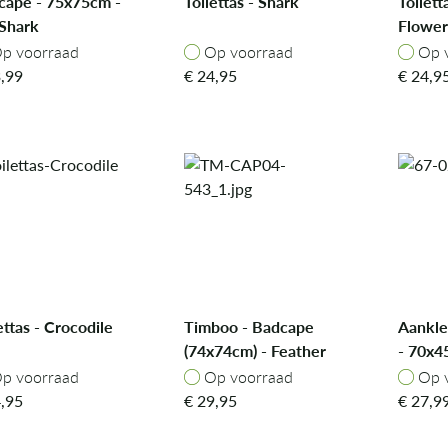
cape - 75x75cm -
Toilettas - Shark
Toilett
 Shark
Flower
p voorraad
Op voorraad
Op v
p voorraad
Op voorraad
Op 
,99
€
24,95
€
24,9
ettas - Crocodile
Timboo - Badcape
Aankl
(74x74cm) - Feather
- 70x4
Grey
Clay
p voorraad
Op voorraad
Op v
p voorraad
Op voorraad
Op 
,95
€
29,95
€
27,9