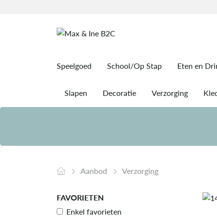
Speelgoed
School/Op Stap
Eten en Dr
Slapen
Decoratie
Verzorging
Kled
Aanbod
Verzorging
FAVORIETEN
Enkel favorieten