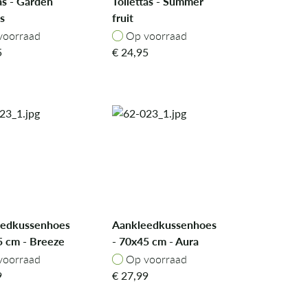
as - Garden
Toilettas - Summer
s
fruit
oorraad
Op voorraad
voorraad
Op voorraad
5
€
24,95
eedkussenhoes
Aankleedkussenhoes
5 cm - Breeze
- 70x45 cm - Aura
Dino
oorraad
Op voorraad
voorraad
Op voorraad
9
€
27,99