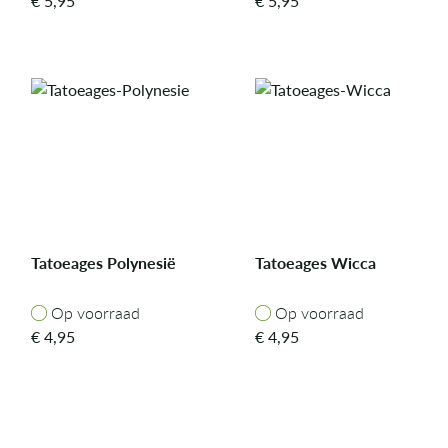
€
5,95
€
5,95
Tatoeages Polynesië
Tatoeages Wicca
Op voorraad
Op voorraad
Op voorraad
Op voorraad
€
4,95
€
4,95