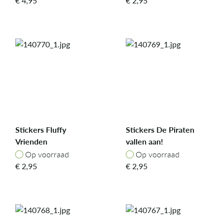
€
4,95
€
2,95
Stickers Fluffy
Stickers De Piraten
Vrienden
vallen aan!
Op voorraad
Op voorraad
Op voorraad
Op voorraad
€
2,95
€
2,95