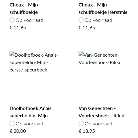
Choux - Mijn
Choux - Mijn
schuifboekje
schuifboekje Kerstmis
Speelgoed
Op voorraad
Op voorraad
Op voorraad
Op voorraad
€
11,95
€
11,95
Doolhofboek Anaïs
Van Genechten -
superheldin: Mijn
Voorleesboek - Rikki
eerste speurboek
Op voorraad
Op voorraad
Op voorraad
Op voorraad
€
20,00
€
18,95