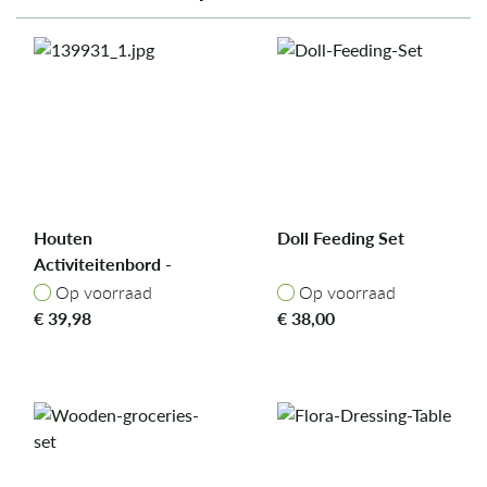
Houten
Doll Feeding Set
Activiteitenbord -
Mrs. Elephant
Op voorraad
Op voorraad
Op voorraad
Op voorraad
€
39,98
€
38,00