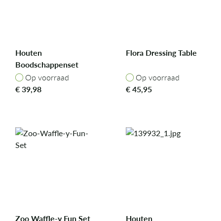
Houten
Flora Dressing Table
Boodschappenset
Op voorraad
Op voorraad
Op voorraad
Op voorraad
€
39,98
€
45,95
Zoo Waffle-y Fun Set
Houten