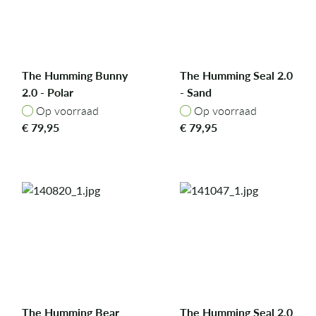
The Humming Bunny
The Humming Seal 2.0
2.0 - Polar
- Sand
Op voorraad
Op voorraad
Op voorraad
Op voorraad
€
79,95
€
79,95
The Humming Bear
The Humming Seal 2.0