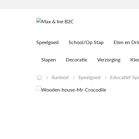
Speelgoed
School/Op Stap
Eten en Dr
Slapen
Decoratie
Verzorging
Kled
Aanbod
Speelgoed
Educatief Sp