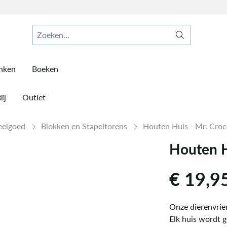
inken
Boeken
ij
Outlet
eelgoed
Blokken en Stapeltorens
Houten Huis - Mr. Croc
Houten H
€
19,9
Onze dierenvrien
Elk huis wordt g