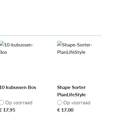
10 kubussen Bos
Shape Sorter
PlanLifeStyle
Op voorraad
Op voorraad
Op voorraad
Op voorraad
€
17,95
€
17,00