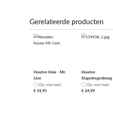
Gerelateerde producten
Houten Huis - Mr.
Houten
Lion
Stapelregenboog
- Mrs. Cat
Op voorraad
Op voorraad
Op voorraad
Op voorraad
€
19,95
€
24,99