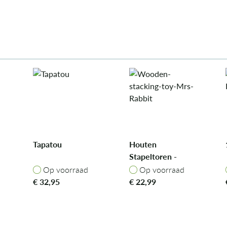
Tapatou
Houten
Stapeltoren -
Mrs. Rabbit
Op voorraad
Op voorraad
Op voorraad
Op voorraad
€
32,95
€
22,99