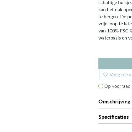
schattige huisjes
kan het dak open
te bergen. De p
vrije loop te la
van 100% FSC © g
waterbasis en ve
Voeg toe a
Op voorraad
Op voorraad
Omschrijving
Specificaties