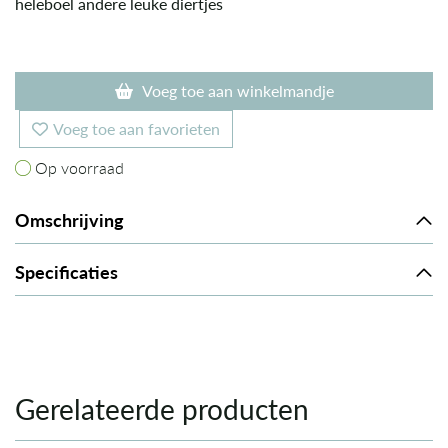
heleboel andere leuke diertjes
Voeg toe aan winkelmandje
Voeg toe aan favorieten
Op voorraad
Op voorraad
Omschrijving
Specificaties
Gerelateerde producten