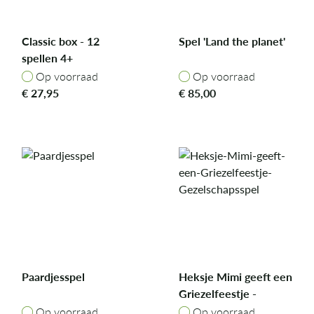
Classic box - 12
Spel 'Land the planet'
spellen 4+
Op voorraad
Op voorraad
Op voorraad
Op voorraad
€
27,95
€
85,00
Paardjesspel
Heksje Mimi geeft een
Griezelfeestje -
Gezelschapsspel
Op voorraad
Op voorraad
Op voorraad
Op voorraad