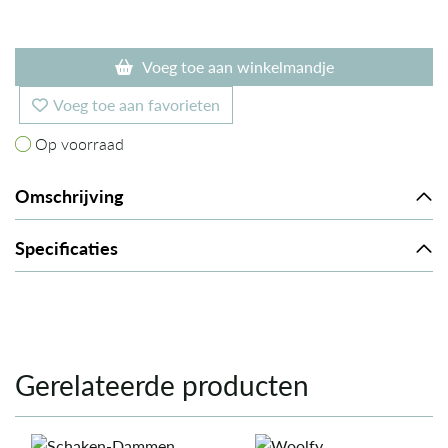
Voeg toe aan winkelmandje
Voeg toe aan favorieten
Op voorraad
Op voorraad
Omschrijving
Specificaties
Gerelateerde producten