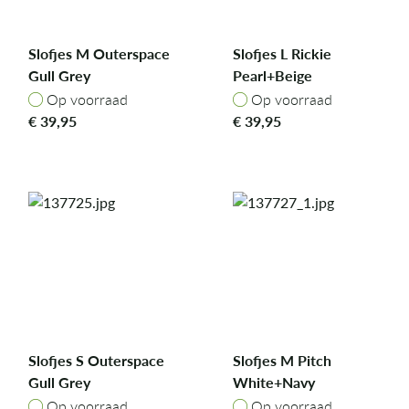
Slofjes M Outerspace
Slofjes L Rickie
Gull Grey
Pearl+Beige
Op voorraad
Op voorraad
Op voorraad
Op voorraad
€
39,95
€
39,95
Slofjes S Outerspace
Slofjes M Pitch
Gull Grey
White+Navy
Op voorraad
Op voorraad
Op voorraad
Op voorraad