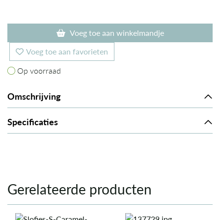
Voeg toe aan winkelmandje
Voeg toe aan favorieten
Op voorraad
Op voorraad
Omschrijving
Specificaties
Gerelateerde producten