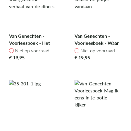
Van Genechten -
Van Genechten -
Voorleesboek - Het
Voorleesboek - Waar
ongelooflijke maar
komen de potjes
Niet op voorraad
Niet op voorraad
Niet op voorraad
Niet op voorraad
waargebeurde verhaal
vandaan?
€
19,95
€
19,95
van de dino's