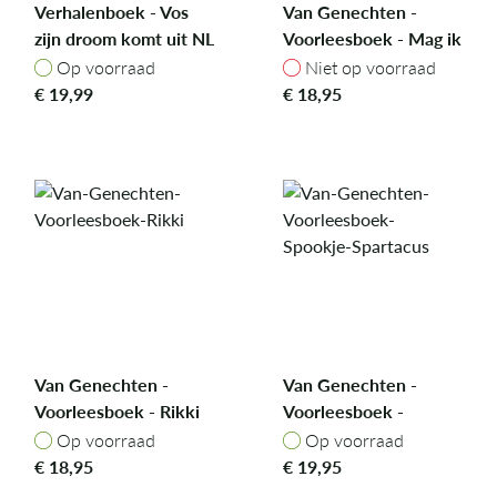
Verhalenboek - Vos
Van Genechten -
zijn droom komt uit NL
Voorleesboek - Mag ik
eens in je potje
Op voorraad
Niet op voorraad
Op voorraad
Niet op voorraad
kijken?
€
19,99
€
18,95
Van Genechten -
Van Genechten -
Voorleesboek - Rikki
Voorleesboek -
Spookje Spartacus
Op voorraad
Op voorraad
Op voorraad
Op voorraad
€
18,95
€
19,95