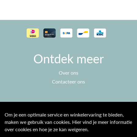
Ontdek meer
Over ons
Contacteer ons
Klantenservice
Om je een optimale service en winkelervaring te bieden,
maken we gebruik van cookies. Hier vind je meer informatie
Algemene voorwaarden
over cookies en hoe je ze kan weigeren.
Privacy beleid