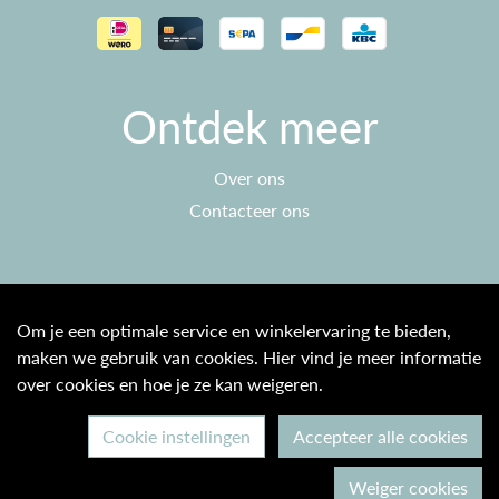
Ontdek meer
Over ons
Contacteer ons
Klantenservice
Om je een optimale service en winkelervaring te bieden,
maken we gebruik van cookies. Hier vind je meer informatie
Algemene voorwaarden
over cookies en hoe je ze kan weigeren.
Privacy beleid
Cookie instellingen
Accepteer alle cookies
© 2026 Max & Ine B2C
Weiger cookies
Ontwikkeld door Becosoft