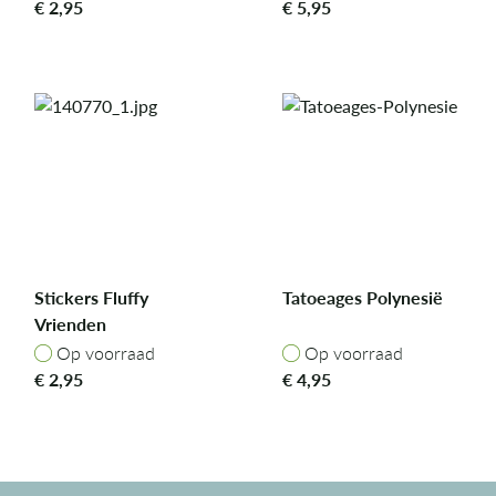
€
2,95
€
5,95
Stickers Fluffy
Tatoeages Polynesië
Vrienden
Op voorraad
Op voorraad
Op voorraad
Op voorraad
€
2,95
€
4,95