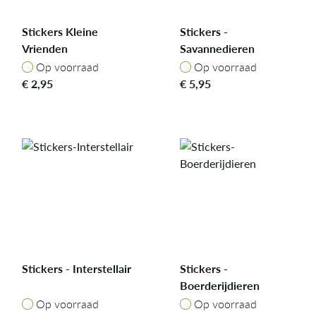
Stickers Kleine
Stickers -
Vrienden
Savannedieren
Op voorraad
Op voorraad
Op voorraad
Op voorraad
€
2,95
€
5,95
Stickers - Interstellair
Stickers -
Boerderijdieren
Op voorraad
Op voorraad
Op voorraad
Op voorraad