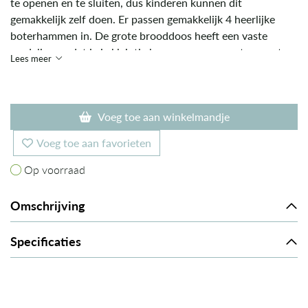
te openen en te sluiten, dus kinderen kunnen dit
gemakkelijk zelf doen. Er passen gemakkelijk 4 heerlijke
boterhammen in. De grote brooddoos heeft een vaste
verdeling, zodat je je kleintje kan verwennen met een extra
Lees meer
gezonde snack. Deze duurzame brooddoos is volledig
gemaakt van roestvrij staal Dit sterke materiaal bevat geen
schadelijke chemicaliën. Het is ideaal voor het bewaren van
Voeg toe aan winkelmandje
voedsel omdat het geen kleur, smaak of geur absorbeert.
Voeg toe aan favorieten
Op voorraad
Op voorraad
Omschrijving
Specificaties