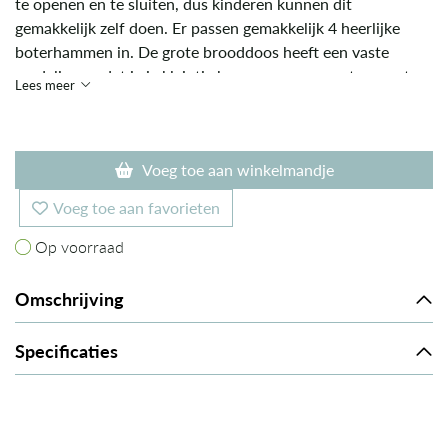
te openen en te sluiten, dus kinderen kunnen dit
gemakkelijk zelf doen. Er passen gemakkelijk 4 heerlijke
boterhammen in. De grote brooddoos heeft een vaste
verdeling, zodat je je kleintje kan verwennen met een extra
Lees meer
gezonde snack. Deze duurzame brooddoos is volledig
gemaakt van roestvrij staal Dit sterke materiaal bevat geen
schadelijke chemicaliën. Het is ideaal voor het bewaren van
Voeg toe aan winkelmandje
voedsel omdat het geen kleur, smaak of geur absorbeert.
Voeg toe aan favorieten
Op voorraad
Op voorraad
Omschrijving
Specificaties