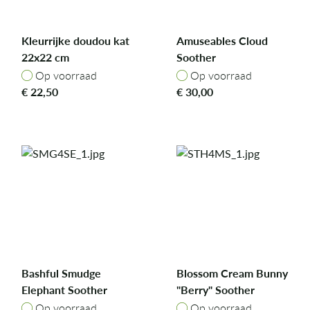
Kleurrijke doudou kat
Amuseables Cloud
22x22 cm
Soother
Op voorraad
Op voorraad
Op voorraad
Op voorraad
€
22,50
€
30,00
Bashful Smudge
Blossom Cream Bunny
Elephant Soother
"Berry" Soother
Op voorraad
Op voorraad
Op voorraad
Op voorraad