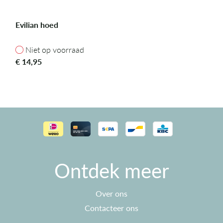
Evilian hoed
Niet op voorraad
Niet op voorraad
€
14,95
Ontdek meer
Over ons
Contacteer ons