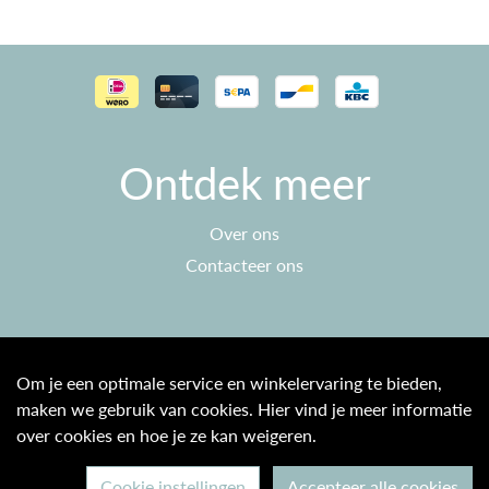
Ontdek meer
Over ons
Contacteer ons
Klantenservice
Om je een optimale service en winkelervaring te bieden,
maken we gebruik van cookies. Hier vind je meer informatie
Algemene voorwaarden
over cookies en hoe je ze kan weigeren.
Privacy beleid
Cookie instellingen
Accepteer alle cookies