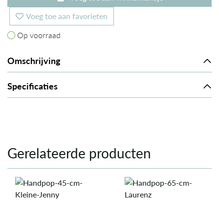
Voeg toe aan favorieten
Op voorraad
Op voorraad
Omschrijving
Specificaties
Gerelateerde producten