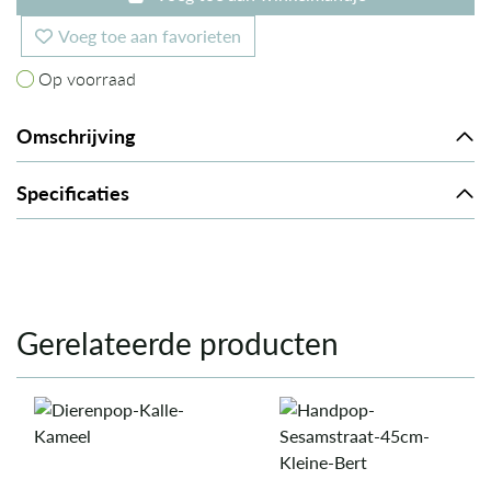
Voeg toe aan favorieten
Op voorraad
Op voorraad
Omschrijving
Specificaties
Gerelateerde producten