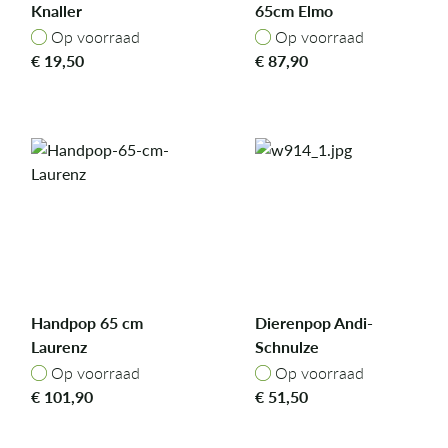
Knaller
65cm Elmo
Op voorraad
Op voorraad
Op voorraad
Op voorraad
€
19,50
€
87,90
Handpop 65 cm
Dierenpop Andi-
Laurenz
Schnulze
Op voorraad
Op voorraad
Op voorraad
Op voorraad
€
101,90
€
51,50