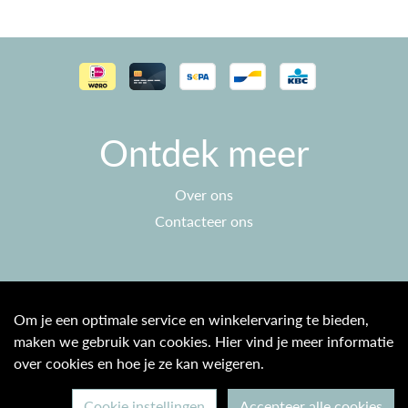
Ontdek meer
Over ons
Contacteer ons
Klantenservice
Om je een optimale service en winkelervaring te bieden,
maken we gebruik van cookies. Hier vind je meer informatie
Algemene voorwaarden
over cookies en hoe je ze kan weigeren.
Privacy beleid
Cookie instellingen
Accepteer alle cookies