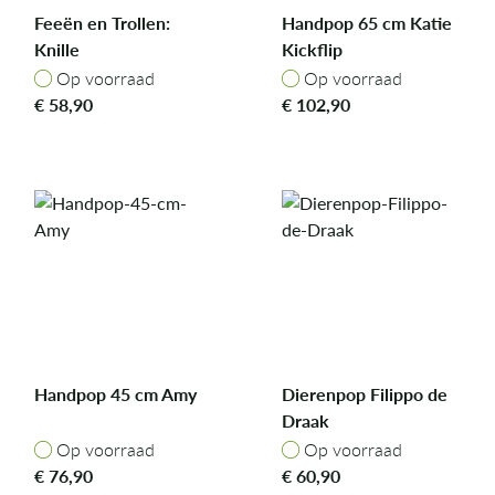
Feeën en Trollen:
Handpop 65 cm Katie
Knille
Kickflip
Op voorraad
Op voorraad
Op voorraad
Op voorraad
€
58,90
€
102,90
Handpop 45 cm Amy
Dierenpop Filippo de
Draak
Op voorraad
Op voorraad
Op voorraad
Op voorraad
€
76,90
€
60,90