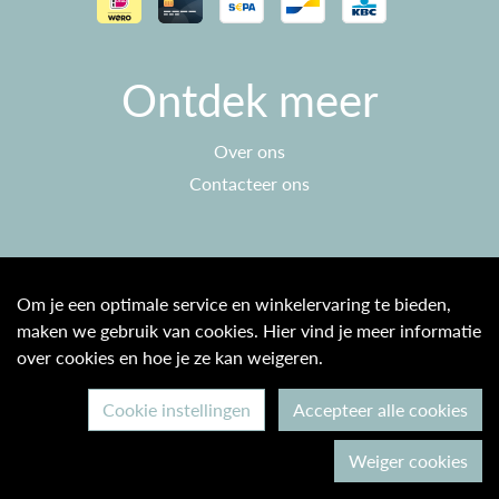
Ontdek meer
Over ons
Contacteer ons
Klantenservice
Om je een optimale service en winkelervaring te bieden,
maken we gebruik van cookies. Hier vind je meer informatie
Algemene voorwaarden
over cookies en hoe je ze kan weigeren.
Privacy beleid
Cookie instellingen
Accepteer alle cookies
© 2026 Max & Ine B2C
Weiger cookies
Ontwikkeld door Becosoft