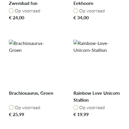
Zwembad fun
Eekhoorn
Op voorraad
Op voorraad
Op voorraad
Op voorraad
€
24,00
€
34,00
Brachiosaurus, Groen
Rainbow Love Unicorn
Stallion
Op voorraad
Op voorraad
Op voorraad
Op voorraad
€
25,99
€
19,99