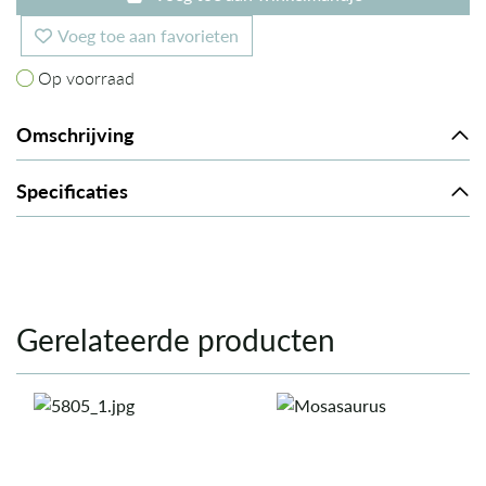
Voeg toe aan favorieten
Op voorraad
Op voorraad
Omschrijving
Specificaties
Gerelateerde producten