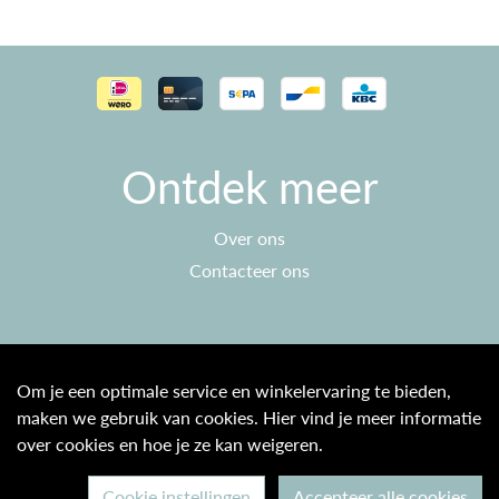
Ontdek meer
Over ons
Contacteer ons
Klantenservice
Om je een optimale service en winkelervaring te bieden,
maken we gebruik van cookies. Hier vind je meer informatie
Algemene voorwaarden
over cookies en hoe je ze kan weigeren.
Privacy beleid
Cookie instellingen
Accepteer alle cookies