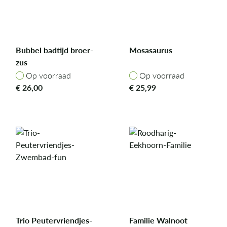
Bubbel badtijd broer-
Mosasaurus
zus
Op voorraad
Op voorraad
Op voorraad
Op voorraad
€
26,00
€
25,99
Trio Peutervriendjes-
Familie Walnoot