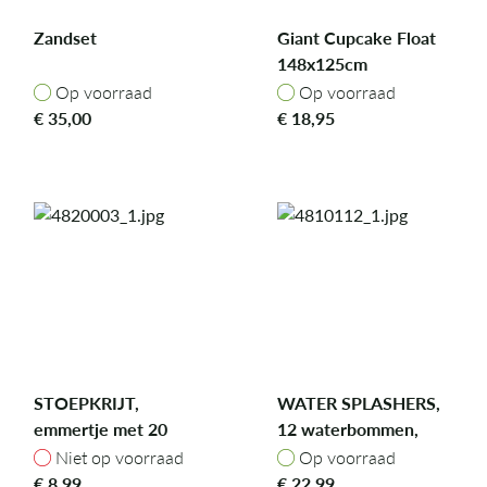
Zandset
Giant Cupcake Float
148x125cm
Op voorraad
Op voorraad
Op voorraad
Op voorraad
€
35,00
€
18,95
STOEPKRIJT,
WATER SPLASHERS,
emmertje met 20
12 waterbommen,
stuks, vrolijke kleuren
gemengde kleuren
Niet op voorraad
Op voorraad
Niet op voorraad
Op voorraad
€
8,99
€
22,99