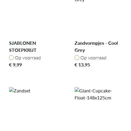
SJABLONEN
Zandvormpjes - Cool
STOEPKRIJT
Grey
Adventure, in doosje
Op voorraad
Op voorraad
Op voorraad
Op voorraad
€
9,99
€
13,95