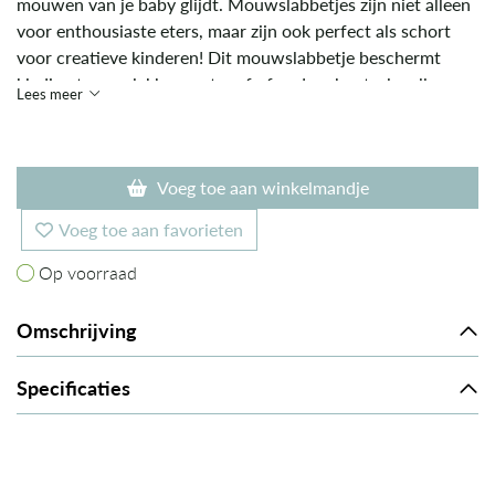
mouwen van je baby glijdt. Mouwslabbetjes zijn niet alleen
voor enthousiaste eters, maar zijn ook perfect als schort
voor creatieve kinderen! Dit mouwslabbetje beschermt
kleding tegen vlekken met verf of andere knutselspullen
Lees meer
tijdens speelactiviteiten.
Voeg toe aan winkelmandje
Voeg toe aan favorieten
Op voorraad
Op voorraad
Omschrijving
Specificaties