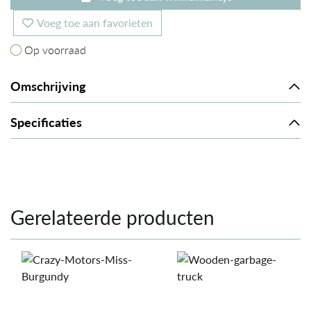
Voeg toe aan favorieten
Op voorraad
Op voorraad
Omschrijving
Specificaties
Gerelateerde producten