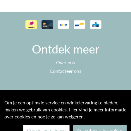
Ontdek meer
Over ons
Contacteer ons
Klantenservice
Om je een optimale service en winkelervaring te bieden,
maken we gebruik van cookies. Hier vind je meer informatie
Algemene voorwaarden
over cookies en hoe je ze kan weigeren.
Privacy beleid
Cookie instellingen
Accepteer alle cookies