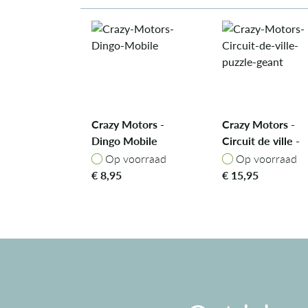
Crazy Motors -
Crazy Motors -
Dingo Mobile
Circuit de ville -
puzzle géant
Op voorraad
Op voorraad
Op voorraad
Op voorraad
€
8,95
€
15,95