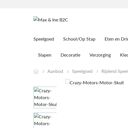
Speelgoed
School/Op Stap
Eten en Dr
Slapen
Decoratie
Verzorging
Kled
Aanbod
Speelgoed
Rijdend Spe