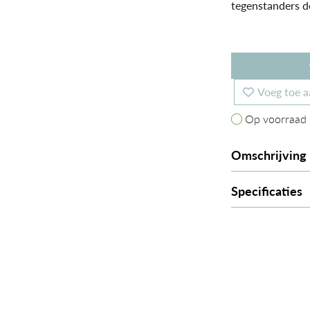
tegenstanders de
Voeg toe a
Op voorraad
Op voorraad
Omschrijving
Specificaties