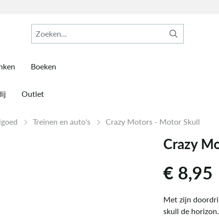
inken
Boeken
ij
Outlet
elgoed
Treinen en auto's
Crazy Motors - Motor Skull
Crazy Mo
€
8,95
Met zijn doordr
skull de horizon.