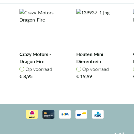
Crazy Motors -
Houten Mini
Dragon Fire
Dierentrein
Op voorraad
Op voorraad
Op voorraad
Op voorraad
€
8,95
€
19,99