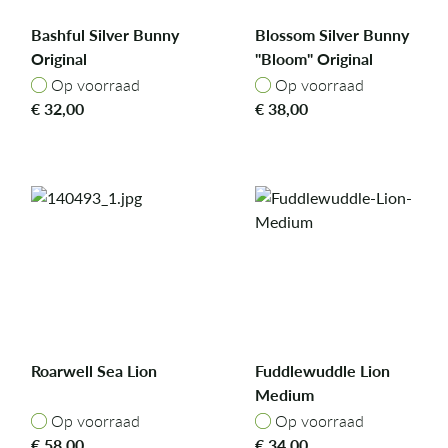
Bashful Silver Bunny
Blossom Silver Bunny
Original
"Bloom" Original
Op voorraad
Op voorraad
Op voorraad
Op voorraad
€
32,00
€
38,00
Roarwell Sea Lion
Fuddlewuddle Lion
Medium
Op voorraad
Op voorraad
Op voorraad
Op voorraad
€
58,00
€
34,00