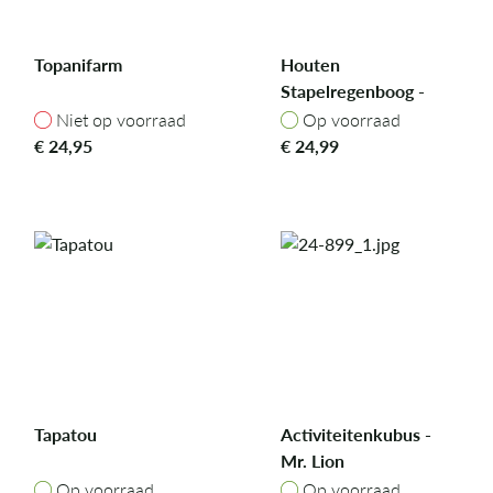
Topanifarm
Houten
Stapelregenboog -
Mrs. Cat
Niet op voorraad
Op voorraad
Niet op voorraad
Op voorraad
€
24,95
€
24,99
Tapatou
Activiteitenkubus -
Mr. Lion
Op voorraad
Op voorraad
Op voorraad
Op voorraad