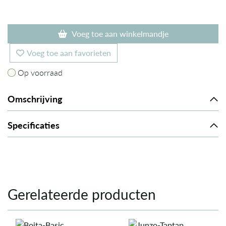
Voeg toe aan winkelmandje
Voeg toe aan favorieten
Op voorraad
Op voorraad
Omschrijving
Specificaties
Gerelateerde producten