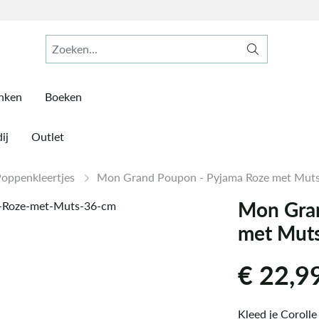
inken
Boeken
ij
Outlet
oppenkleertjes
Mon Grand Poupon - Pyjama Roze met Mut
Mon Gran
met Mut
€
22,9
Kleed je Coroll