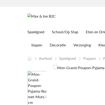
Speelgoed
School/Op Stap
Eten en Dr
Slapen
Decoratie
Verzorging
Kled
Aanbod
Speelgoed
Poppen
P