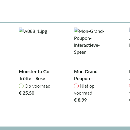
Monster to Go -
Mon Grand
Trötte - Rose
Poupon -
Interactieve
ad
Op voorraad
Niet op voorraad
Op voorraad
Niet op
Speen
€
25,50
voorraad
€
8,99