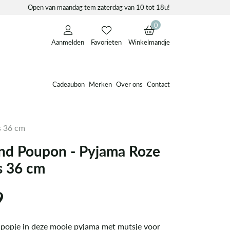
Open van maandag tem zaterdag van 10 tot 18u!
0
Aanmelden
Favorieten
Winkelmandje
Cadeaubon
Merken
Over ons
Contact
s 36 cm
d Poupon - Pyjama Roze
s 36 cm
9
e popje in deze mooie pyjama met mutsje voor