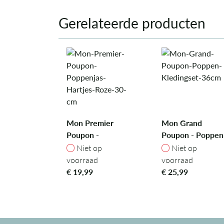
Gerelateerde producten
Mon Premier
Mon Grand
Poupon -
Poupon - Poppen
Poppenjas
Kledingset 36cm
Niet op voorraad
Niet op voorra
Niet op
Niet op
Hartjes Roze, 30
voorraad
voorraad
cm
€
19,99
€
25,99