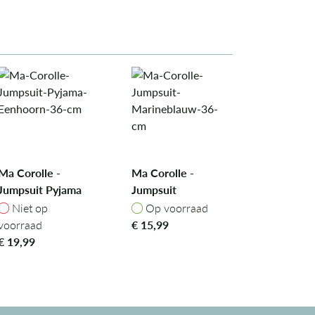
Ma Corolle -
Ma Corolle -
Jumpsuit Pyjama
Jumpsuit
Eenhoorn, 36 cm
Marineblauw, 36
Niet op voorraad
Op voorraad
Niet op
Op voorraad
cm
voorraad
€
15,99
€
19,99