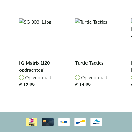
IQ Matrix (120
Turtle Tactics
opdrachten)
Op voorraad
Op voorraad
Op voorraad
Op voorraad
€
12,99
€
14,99