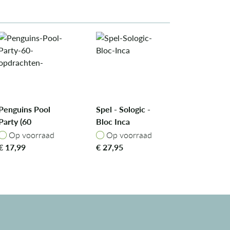
Penguins Pool
Spel - Sologic -
Party (60
Bloc Inca
opdrachten)
Op voorraad
Op voorraad
Op voorraad
Op voorraad
€
17,99
€
27,95