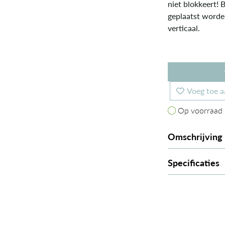
niet blokkeert! 
geplaatst worde
verticaal.
Voeg toe a
Op voorraad
Op voorraad
Omschrijving
Specificaties