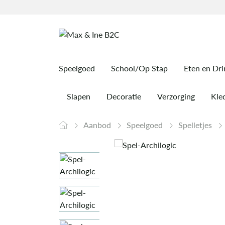
Speelgoed
School/Op Stap
Eten en Dr
Slapen
Decoratie
Verzorging
Kled
Aanbod
Speelgoed
Spelletjes