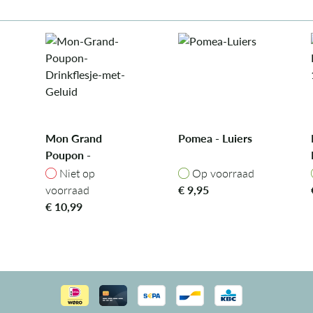
Mon Grand
Pomea - Luiers
Poupon -
Drinkflesje met
ad
Niet op voorraad
Op voorraad
Niet op
Op voorraad
2
Geluid
voorraad
€
9,95
€
10,99