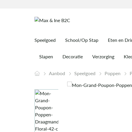
Speelgoed
School/Op Stap
Eten en Dr
Slapen
Decoratie
Verzorging
Kled
Aanbod
Speelgoed
Poppen