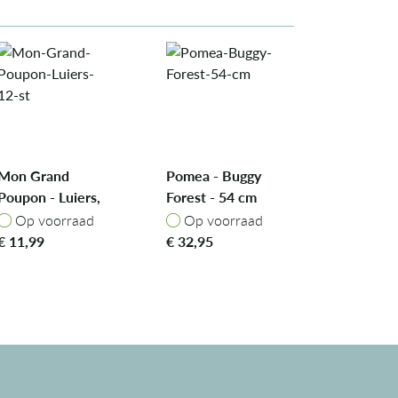
Mon Grand
Pomea - Buggy
Poupon - Luiers,
Forest - 54 cm
12 st
Op voorraad
Op voorraad
Op voorraad
Op voorraad
€
11,99
€
32,95