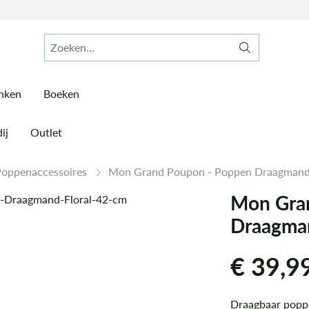
inken
Boeken
ij
Outlet
Poppenaccessoires
Mon Grand Poupon - Poppen Draagmand 
Mon Gra
Draagman
€
39,9
Draagbaar popp