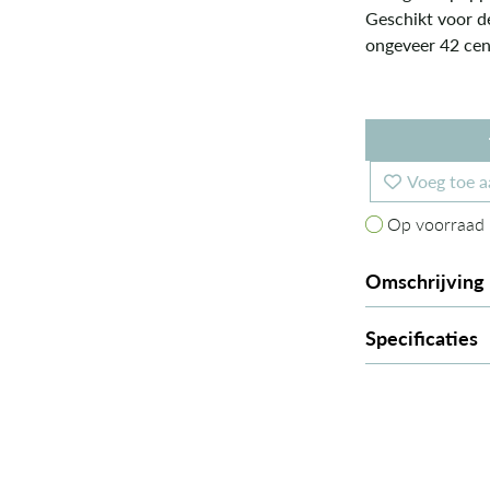
Geschikt voor d
ongeveer 42 cen
Voeg toe a
Op voorraad
Op voorraad
Omschrijving
Specificaties