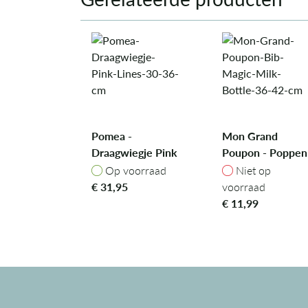
Pomea -
Mon Grand
Draagwiegje Pink
Poupon - Poppen
Lines - 30-36 cm
Slabbetje en
Op voorraad
Niet op voorra
Op voorraad
Niet op
Drinkflesje 36/4
€
31,95
voorraad
cm
€
11,99