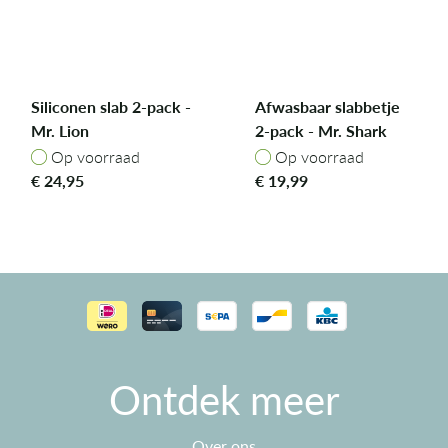
Siliconen slab 2-pack -
Afwasbaar slabbetje
Mr. Lion
2-pack - Mr. Shark
Op voorraad
Op voorraad
Op voorraad
Op voorraad
€
24,95
€
19,99
Ontdek meer
Over ons