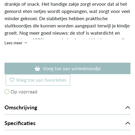
drankje of snack. Het handige zakje zorgt ervoor dat al het
gemorst eten netjes wordt opgevangen, wat zorgt voor veel
minder geknoei. De slabbetjes hebben praktische
sluitkoordjes die kunnen worden aangepast terwijl je kindje
groeit. Nog meer goed nieuws: de stof is waterdicht en
gemaakt van 100% gerecycled polyester! Het is eenvoudig
Lees meer
schoon te vegen en bespaart je een hoop was- of
schoonmaakwerk.
Voeg toe aan winkelmandje
Voeg toe aan favorieten
Op voorraad
Op voorraad
Omschrijving
Specificaties