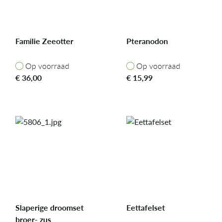
Familie Zeeotter
Pteranodon
Op voorraad
Op voorraad
Op voorraad
Op voorraad
€
36,00
€
15,99
Slaperige droomset
Eettafelset
broer- zus