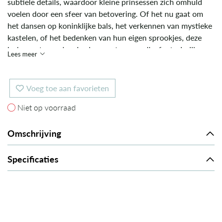
subtiele details, waardoor kleine prinsessen zich omhuld
voelen door een sfeer van betovering. Of het nu gaat om
het dansen op koninklijke bals, het verkennen van mystieke
kastelen, of het bedenken van hun eigen sprookjes, deze
jurk voegt een vleugje glamour toe aan elke fantasierijke
Lees meer
reis. Met aandacht voor detail en een vleugje
sprookjesachtige finesse is de Souza Jurk Jocelyne niet
alleen een adembenemend kledingstuk, maar ook
Voeg toe aan favorieten
ontworpen om de verbeelding te stimuleren. Gemaakt om
Niet op voorraad
Niet op voorraad
keer op keer te worden gedragen tijdens verkleedpartijen,
themafeestjes of gewoon als een magisch item in de
speelkast, straalt deze jurk duurzaamheid uit voor langdurig
Omschrijving
speelplezier.
Specificaties