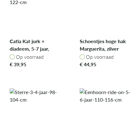
Catia Kat jurk +
Schoentjes hoge hak
diadeem, 5-7 jaar,
Marguerita, zilver
110-122 cm
glitter, mt. 31
Op voorraad
Op voorraad
Op voorraad
Op voorraad
€
39,95
€
44,95