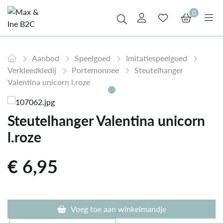
0
Aanbod
Speelgoed
Imitatiespeelgoed
Verkleedkledij
Portemonnee
Steutelhanger
Valentina unicorn l.roze
Steutelhanger Valentina unicorn
l.roze
€
6,95
Voeg toe aan winkelmandje