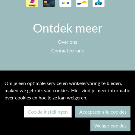
Ontdek meer
Over ons
Contacteer ons
Klantenservice
Om je een optimale service en winkelervaring te bieden,
maken we gebruik van cookies. Hier vind je meer informatie
Algemene voorwaarden
over cookies en hoe je ze kan weigeren.
Privacy beleid
Cookie instellingen
Accepteer alle cookies
© 2026 Max & Ine B2C
Weiger cookies
Ontwikkeld door Becosoft