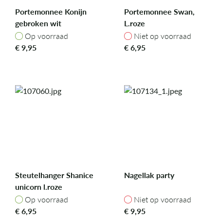
Portemonnee Konijn
Portemonnee Swan,
gebroken wit
L.roze
Op voorraad
Niet op voorraad
Op voorraad
Niet op voorraad
€
9,95
€
6,95
Steutelhanger Shanice
Nagellak party
unicorn l.roze
Op voorraad
Niet op voorraad
Op voorraad
Niet op voorraad
€
6,95
€
9,95