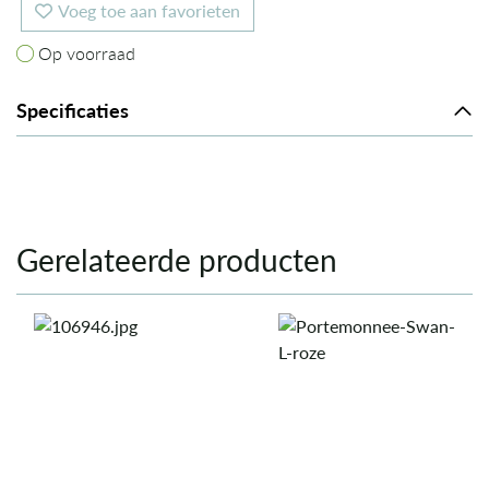
Voeg toe aan favorieten
Op voorraad
Op voorraad
Specificaties
Gerelateerde producten