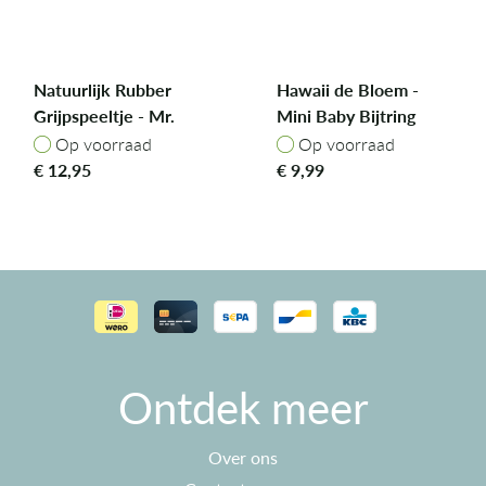
Natuurlijk Rubber
Hawaii de Bloem -
Grijpspeeltje - Mr.
Mini Baby Bijtring
Polar Bear
Op voorraad
Op voorraad
Op voorraad
Op voorraad
€
12,95
€
9,99
Ontdek meer
Over ons