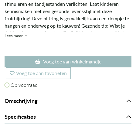
stimuleren en tandjestanden verlichten. Laat kinderen
kennismaken met een gezonde levensstijl met deze
fruitbijtring! Deze bijtring is gemakkelijk aan een riempje te
hangen en onderweg op te kauwen! Gezonde tip: Wist je
dat komkommers vitaminerijk zijn? Het eten ervan of het
Lees meer
drinken van het sap verhoogt de immuniteit van uw kind en
houdt het gezond, energiek en vrij van kwalen.
Voeg toe aan winkelmandje
Voeg toe aan favorieten
Op voorraad
Op voorraad
Omschrijving
Specificaties