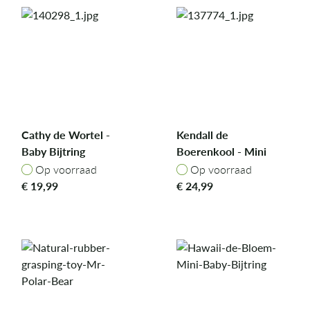
Cathy de Wortel -
Kendall de
Baby Bijtring
Boerenkool - Mini
Doudou-Bijtring
Op voorraad
Op voorraad
Op voorraad
Op voorraad
€
19,99
€
24,99