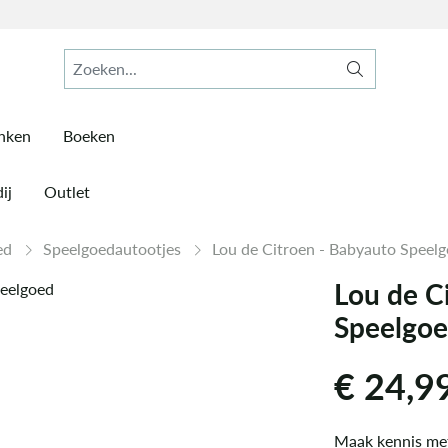
inken
Boeken
ij
Outlet
ed
Speelgoedautootjes
Lou de Citroen - Babyauto Speel
Lou de C
Speelgo
€
24,9
Maak kennis met