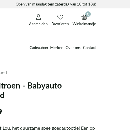
Open van maandag tem zaterdag van 10 tot 18u!
0
Aanmelden
Favorieten
Winkelmandje
Cadeaubon
Merken
Over ons
Contact
goed
itroen - Babyauto
ed
9
 Lou, het duurzame speelgoedautootje! Een op