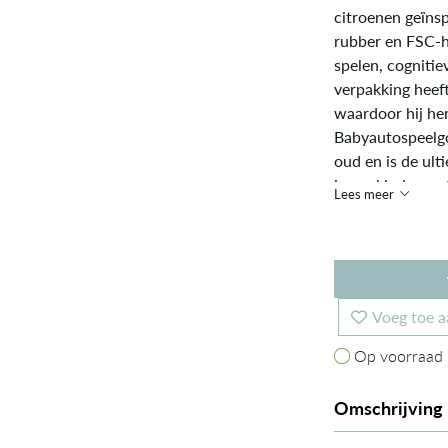
citroenen geïns
rubber en FSC-h
spelen, cognitie
verpakking heef
waardoor hij her
Babyautospeelgoe
oud en is de ul
jonge kinderen.
Lees meer
de planeet en ee
Voeg toe a
Op voorraad
Op voorraad
Omschrijving