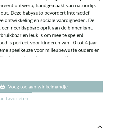
pireerd ontwerp, handgemaakt van natuurlijk
out. Deze babyauto bevordert interactief
ve ontwikkeling en sociale vaardigheden. De
t een neerklapbare oprit aan de binnenkant,
bruikbaar en leuk is om mee te spelen!
d is perfect voor kinderen van +0 tot 4 jaar
tieme speelkeuze voor milieubewuste ouders en
 Omdat coole gezinnen ervoor kiezen om voor
n gezonde levensstijl te zorgen!
Voeg toe aan winkelmandje
an favorieten