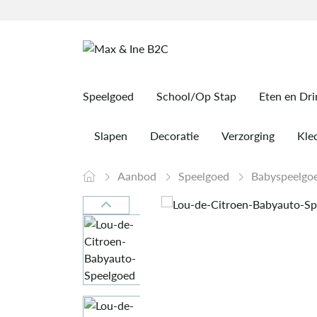
Speelgoed
School/Op Stap
Eten en Dr
Slapen
Decoratie
Verzorging
Kled
Aanbod
Speelgoed
Babyspeelgo