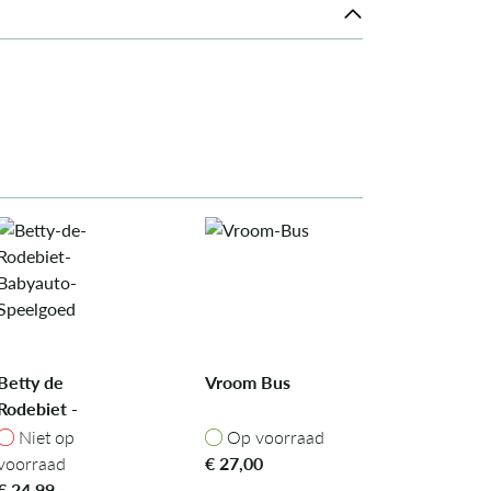
Betty de
Vroom Bus
Rodebiet -
Babyauto
Niet op voorraad
Op voorraad
Niet op
Op voorraad
Speelgoed
voorraad
€
27,00
€
24,99