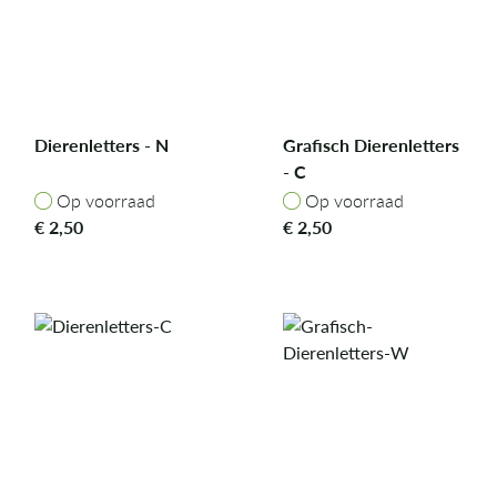
Dierenletters - N
Grafisch Dierenletters
- C
Op voorraad
Op voorraad
Op voorraad
Op voorraad
€
2,50
€
2,50