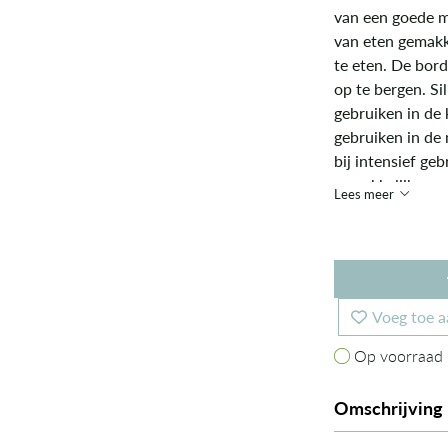
van een goede m
van eten gemakke
te eten. De bor
op te bergen. Si
gebruiken in de 
gebruiken in de 
bij intensief geb
gemakkelijk wor
Lees meer
vrienden. De 100
Europese veilig
Voeg toe a
Op voorraad
Op voorraad
Omschrijving