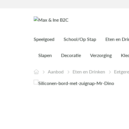
Speelgoed
School/Op Stap
Eten en Dr
Slapen
Decoratie
Verzorging
Kled
Aanbod
Eten en Drinken
Eetger