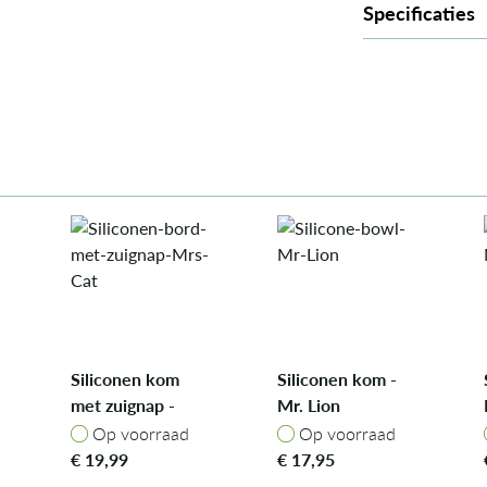
Specificaties
Siliconen kom
Siliconen kom -
met zuignap -
Mr. Lion
Mrs. Cat
Op voorraad
Op voorraad
Op voorraad
Op voorraad
€
19,99
€
17,95