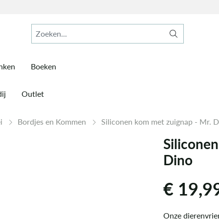
inken
Boeken
ij
Outlet
ei
Bordjes en Kommen
Siliconen kom met zuignap - Mr. 
Silicone
Dino
€
19,9
Onze dierenvrie