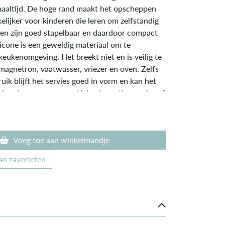
aaltijd. De hoge rand maakt het opscheppen
lijker voor kinderen die leren om zelfstandig
den zijn goed stapelbaar en daardoor compact
licone is een geweldig materiaal om te
keukenomgeving. Het breekt niet en is veilig te
magnetron, vaatwasser, vriezer en oven. Zelfs
ruik blijft het servies goed in vorm en kan het
den doorgegeven aan kleine broertjes, zusjes of
% food grade silicone voldoet aan alle
heidsnormen.
Voeg toe aan winkelmandje
an favorieten