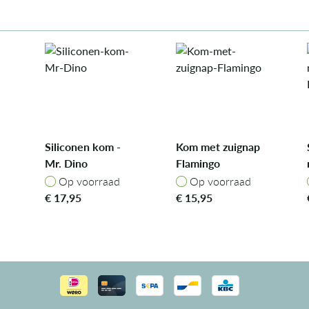
Siliconen kom -
Kom met zuignap
Mr. Dino
Flamingo
Op voorraad
Op voorraad
Op voorraad
Op voorraad
€
17,95
€
15,95