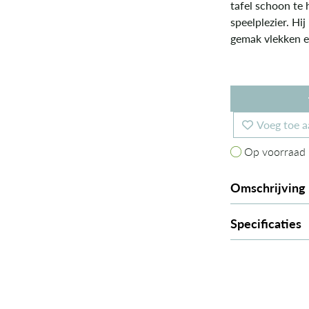
tafel schoon te 
speelplezier. Hi
gemak vlekken e
Voeg toe a
Op voorraad
Op voorraad
Omschrijving
Specificaties