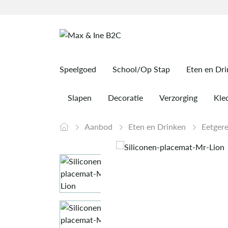
Speelgoed
School/Op Stap
Eten en Dr
Slapen
Decoratie
Verzorging
Kled
Aanbod
Eten en Drinken
Eetger