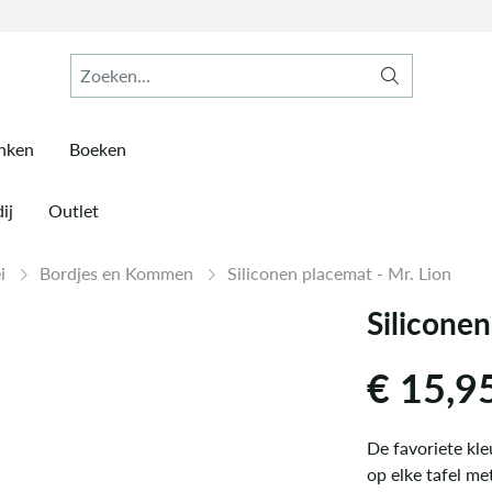
inken
Boeken
ij
Outlet
ei
Bordjes en Kommen
Siliconen placemat - Mr. Lion
Siliconen
€
15,9
De favoriete kle
op elke tafel me