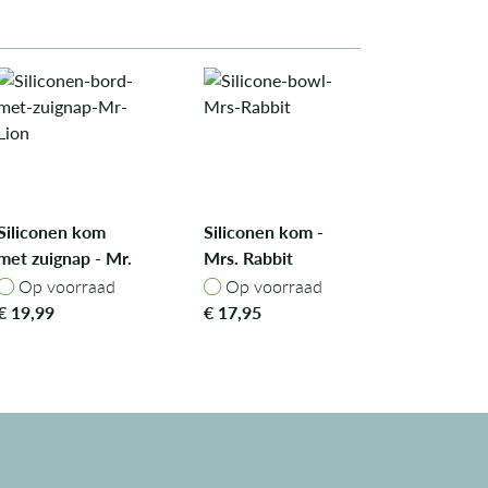
Siliconen kom
Siliconen kom -
met zuignap - Mr.
Mrs. Rabbit
Lion
Op voorraad
Op voorraad
Op voorraad
Op voorraad
€
19,99
€
17,95