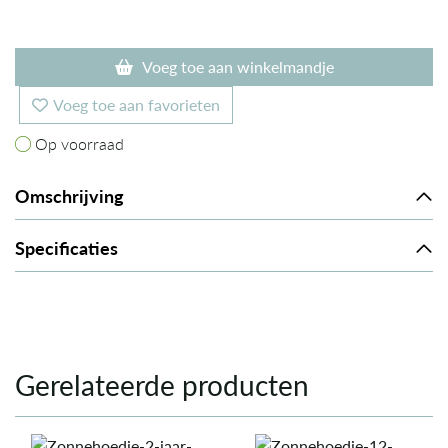
Voeg toe aan winkelmandje
Voeg toe aan favorieten
Op voorraad
Op voorraad
Omschrijving
Specificaties
Gerelateerde producten