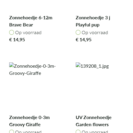
Zonnehoedje 6-12m
Zonnehoedje 3 j
Brave Bear
Playful pup
Op voorraad
Op voorraad
Op voorraad
Op voorraad
€
14,95
€
14,95
Zonnehoedje 0-3m
UV Zonnehoedje
Groovy Giraffe
Garden flowers
98/104
Op voorraad
Op voorraad
Op voorraad
Op voorraad