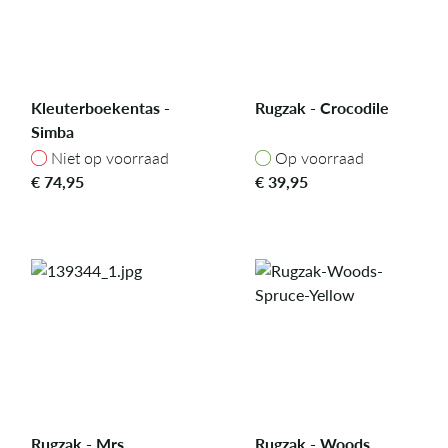
Kleuterboekentas -
Rugzak - Crocodile
Simba
Niet op voorraad
Op voorraad
Niet op voorraad
Op voorraad
€
74,95
€
39,95
Rugzak - Mrs.
Rugzak - Woods