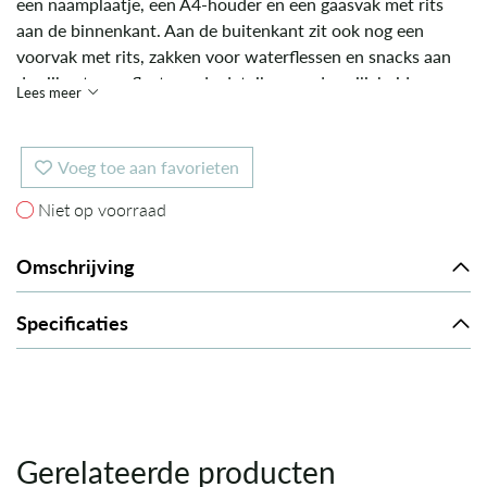
een naamplaatje, een A4-houder en een gaasvak met rits
aan de binnenkant. Aan de buitenkant zit ook nog een
voorvak met rits, zakken voor waterflessen en snacks aan
de zijkanten, reflecterende details voor de veiligheid en
Lees meer
handvatten bovenop voor draaggemak. Het dierenstaartje
aan de rits tovert op elk kindergezichtje een glimlach.
Voeg toe aan favorieten
Niet op voorraad
Niet op voorraad
Omschrijving
Specificaties
Gerelateerde producten