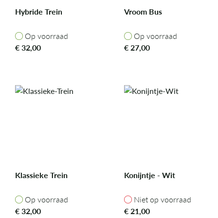
Hybride Trein
Vroom Bus
Op voorraad
Op voorraad
Op voorraad
Op voorraad
€
32,00
€
27,00
Klassieke Trein
Konijntje - Wit
Op voorraad
Niet op voorraad
Op voorraad
Niet op voorraad
€
32,00
€
21,00