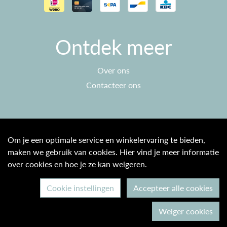
Ontdek meer
Over ons
Contacteer ons
Klantenservice
Om je een optimale service en winkelervaring te bieden,
maken we gebruik van cookies. Hier vind je meer informatie
Algemene voorwaarden
over cookies en hoe je ze kan weigeren.
Privacy beleid
Cookie instellingen
Accepteer alle cookies
© 2026 Max & Ine B2C
Weiger cookies
Ontwikkeld door Becosoft