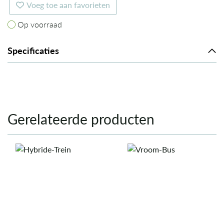
Voeg toe aan favorieten
Op voorraad
Op voorraad
Specificaties
Gerelateerde producten