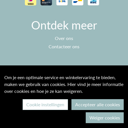
Ontdek meer
Over ons
Contacteer ons
Klantenservice
Om je een optimale service en winkelervaring te bieden,
maken we gebruik van cookies. Hier vind je meer informatie
Algemene voorwaarden
over cookies en hoe je ze kan weigeren.
Privacy beleid
Cookie instellingen
Accepteer alle cookies
© 2026 Max & Ine B2C
Weiger cookies
Ontwikkeld door Becosoft