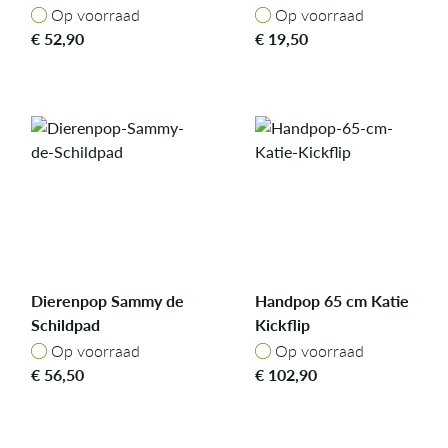
Op voorraad
Op voorraad
Op voorraad
Op voorraad
€
52,90
€
19,50
Dierenpop Sammy de
Handpop 65 cm Katie
Schildpad
Kickflip
Op voorraad
Op voorraad
Op voorraad
Op voorraad
€
56,50
€
102,90