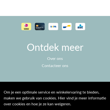
Ontdek meer
Over ons
Contacteer ons
Klantenservice
Om je een optimale service en winkelervaring te bieden,
maken we gebruik van cookies. Hier vind je meer informatie
Algemene voorwaarden
over cookies en hoe je ze kan weigeren.
Privacy beleid