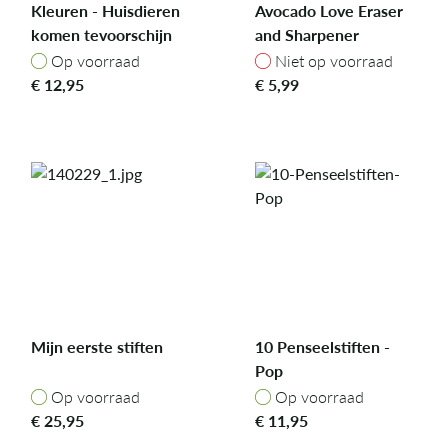
Kleuren - Huisdieren
Avocado Love Eraser
komen tevoorschijn
and Sharpener
Op voorraad
Niet op voorraad
Op voorraad
Niet op voorraad
€
12,95
€
5,99
Mijn eerste stiften
10 Penseelstiften -
Pop
Op voorraad
Op voorraad
Op voorraad
Op voorraad
€
25,95
€
11,95