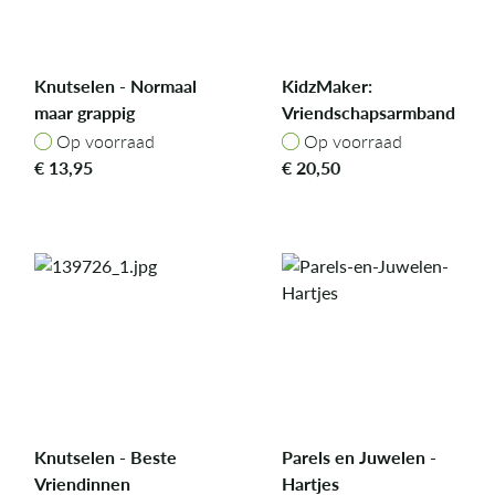
Knutselen - Normaal
KidzMaker:
maar grappig
Vriendschapsarmband
Op voorraad
Op voorraad
Op voorraad
Op voorraad
€
13,95
€
20,50
Knutselen - Beste
Parels en Juwelen -
Vriendinnen
Hartjes