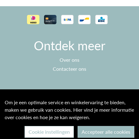
Ontdek meer
Over ons
Contacteer ons
Klantenservice
Om je een optimale service en winkelervaring te bieden,
maken we gebruik van cookies. Hier vind je meer informatie
Algemene voorwaarden
over cookies en hoe je ze kan weigeren.
Privacy beleid
Cookie instellingen
Accepteer alle cookies