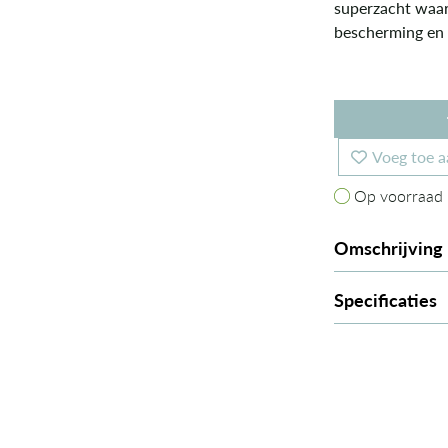
superzacht waar
bescherming en c
Voeg toe a
Op voorraad
Op voorraad
Omschrijving
Specificaties