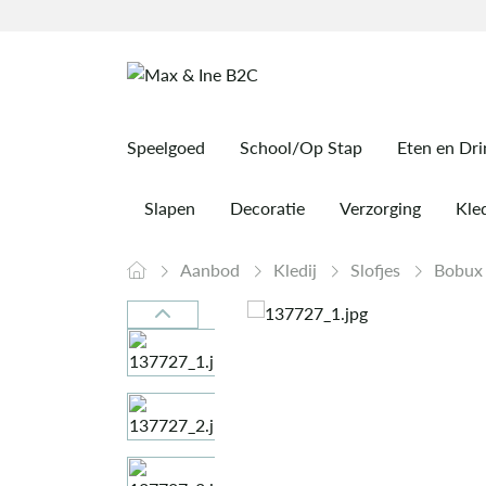
Speelgoed
School/Op Stap
Eten en Dr
Slapen
Decoratie
Verzorging
Kled
Aanbod
Kledij
Slofjes
Bobu