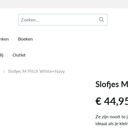
inken
Boeken
ij
Outlet
x
Slofjes M Pitch White+Navy
Slofjes 
€
44,9
Ze zijn nooit te
ideaal als je kle