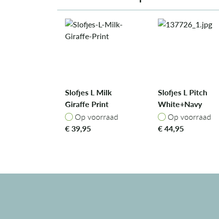
Slofjes L Milk
Slofjes L Pitch
Giraffe Print
White+Navy
Op voorraad
Op voorraad
Op voorraad
Op voorraad
€
39,95
€
44,95